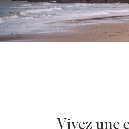
1
2
Précédent
Suivant
Vivez une e