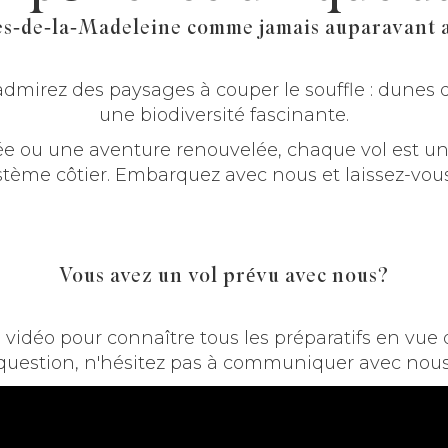
les-de-la-Madeleine comme jamais auparavant a
dmirez des paysages à couper le souffle : dunes d
une biodiversité fascinante.
ée ou une aventure renouvelée, chaque vol est u
ystème côtier. Embarquez avec nous et laissez-vous
Vous avez un vol prévu avec nous?
 vidéo pour connaître tous les préparatifs en vue d
question, n'hésitez pas à communiquer avec nous