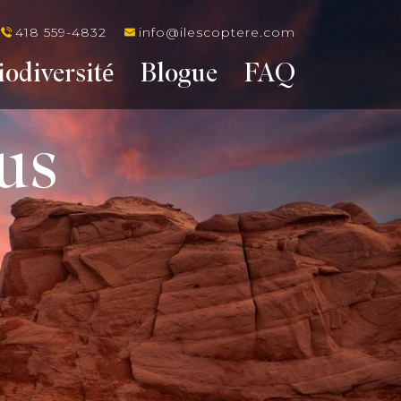
418 559-4832
info@ilescoptere.com
iodiversité
Blogue
FAQ
us